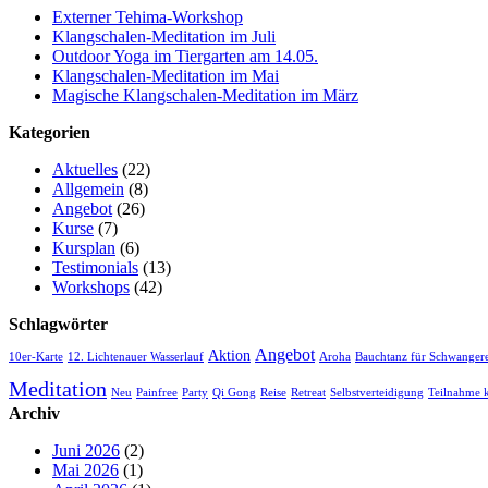
Externer Tehima-Workshop
Klangschalen-Meditation im Juli
Outdoor Yoga im Tiergarten am 14.05.
Klangschalen-Meditation im Mai
Magische Klangschalen-Meditation im März
Kategorien
Aktuelles
(22)
Allgemein
(8)
Angebot
(26)
Kurse
(7)
Kursplan
(6)
Testimonials
(13)
Workshops
(42)
Schlagwörter
Angebot
Aktion
10er-Karte
12. Lichtenauer Wasserlauf
Aroha
Bauchtanz für Schwange
Meditation
Neu
Painfree
Party
Qi Gong
Reise
Retreat
Selbstverteidigung
Teilnahme k
Archiv
Juni 2026
(2)
Mai 2026
(1)