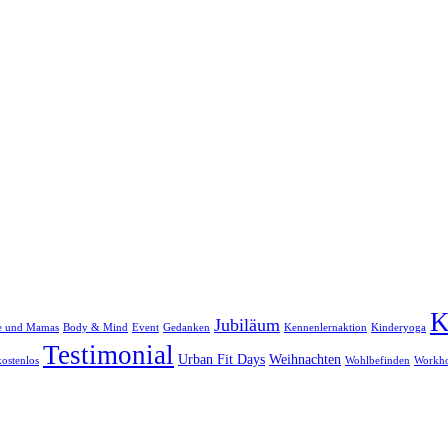
K
Jubiläum
re und Mamas
Body & Mind
Event
Gedanken
Kennenlernaktion
Kinderyoga
Testimonial
Urban Fit Days
Weihnachten
ostenlos
Wohlbefinden
Workh