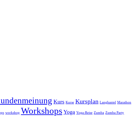
undenmeinung
Kursplan
Kurs
Kurse
Langhantel
Marathon
Workshops
Yoga
ops
workshop
Yoga-Reise
Zumba
Zumba Party