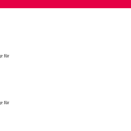
e für
e für