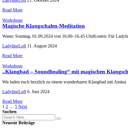
LadylineLoft
21. Oktober 2024
Read More
Workshops
Magische Klangschalen-Meditation
Wann: Sonntag, 01.09.2024 von 16.00–16.45 UhrKosten: Für Ladylin
LadylineLoft
11. August 2024
Read More
Workshops
„Klangbad – Soundhealing“ mit magischen Klangsch
Wir laden euch herzlich zu einem wunderbaren Klangbad mit Amina
LadylineLoft
6. Juni 2024
Read More
1
2
…
5
Next
Suchen
Neueste Beiträge