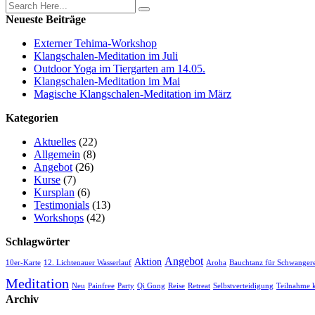
Neueste Beiträge
Externer Tehima-Workshop
Klangschalen-Meditation im Juli
Outdoor Yoga im Tiergarten am 14.05.
Klangschalen-Meditation im Mai
Magische Klangschalen-Meditation im März
Kategorien
Aktuelles
(22)
Allgemein
(8)
Angebot
(26)
Kurse
(7)
Kursplan
(6)
Testimonials
(13)
Workshops
(42)
Schlagwörter
Angebot
Aktion
10er-Karte
12. Lichtenauer Wasserlauf
Aroha
Bauchtanz für Schwange
Meditation
Neu
Painfree
Party
Qi Gong
Reise
Retreat
Selbstverteidigung
Teilnahme k
Archiv