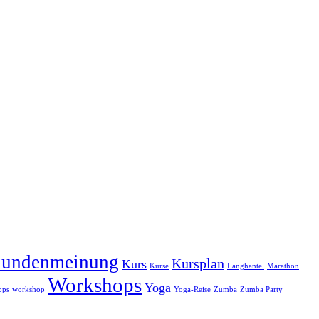
undenmeinung
Kursplan
Kurs
Kurse
Langhantel
Marathon
Workshops
Yoga
ops
workshop
Yoga-Reise
Zumba
Zumba Party