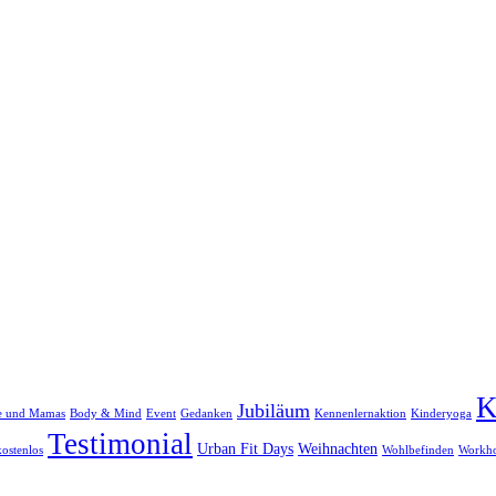
K
Jubiläum
re und Mamas
Body & Mind
Event
Gedanken
Kennenlernaktion
Kinderyoga
Testimonial
Urban Fit Days
Weihnachten
ostenlos
Wohlbefinden
Workh