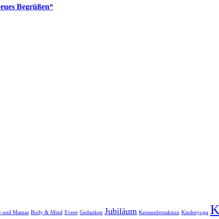
Neues Begrüßen“
K
Jubiläum
re und Mamas
Body & Mind
Event
Gedanken
Kennenlernaktion
Kinderyoga