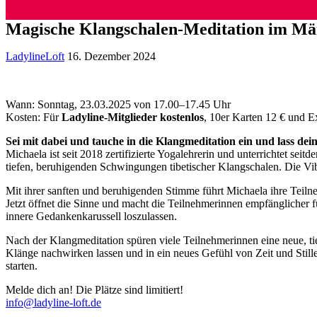
Magische Klangschalen-Meditation im Mä
LadylineLoft
16. Dezember 2024
Wann: Sonntag, 23.03.2025 von 17.00–17.45 Uhr
Kosten: Für
Ladyline-Mitglieder kostenlos
, 10er Karten 12 € und E
Sei mit dabei und tauche in die Klangmeditation ein und lass d
Michaela ist seit 2018 zertifizierte Yogalehrerin und unterrichtet se
tiefen, beruhigenden Schwingungen tibetischer Klangschalen. Die Vibra
Mit ihrer sanften und beruhigenden Stimme führt Michaela ihre Teil
Jetzt öffnet die Sinne und macht die Teilnehmerinnen empfänglicher f
innere Gedankenkarussell loszulassen.
Nach der Klangmeditation spüren viele Teilnehmerinnen eine neue, ti
Klänge nachwirken lassen und in ein neues Gefühl von Zeit und Stille
starten.
Melde dich an! Die Plätze sind limitiert!
info@ladyline-loft.de