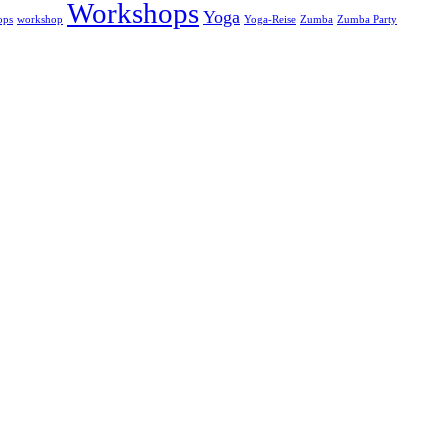
Workshops
Yoga
ops
workshop
Yoga-Reise
Zumba
Zumba Party