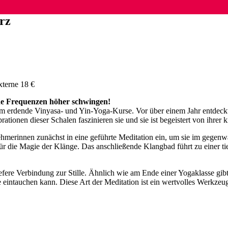
rz
xterne 18 €
eine Frequenzen höher schwingen!
itdem erdende Vinyasa- und Yin-Yoga-Kurse. Vor über einem Jahr entdeck
tionen dieser Schalen faszinieren sie und sie ist begeistert von ihrer 
nehmerinnen zunächst in eine geführte Meditation ein, um sie im geg
ür die Magie der Klänge. Das anschließende Klangbad führt zu einer ti
efere Verbindung zur Stille. Ähnlich wie am Ende einer Yogaklasse gib
 eintauchen kann. Diese Art der Meditation ist ein wertvolles Werkzeu