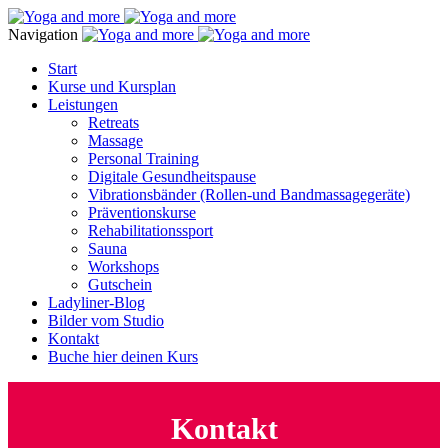
Navigation
Start
Kurse und Kursplan
Leistungen
Retreats
Massage
Personal Training
Digitale Gesundheitspause
Vibrationsbänder (Rollen-und Bandmassagegeräte)
Präventionskurse
Rehabilitationssport
Sauna
Workshops
Gutschein
Ladyliner-Blog
Bilder vom Studio
Kontakt
Buche hier deinen Kurs
Kontakt