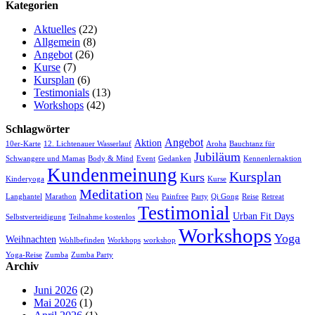
Kategorien
Aktuelles
(22)
Allgemein
(8)
Angebot
(26)
Kurse
(7)
Kursplan
(6)
Testimonials
(13)
Workshops
(42)
Schlagwörter
Angebot
Aktion
10er-Karte
12. Lichtenauer Wasserlauf
Aroha
Bauchtanz für
Jubiläum
Schwangere und Mamas
Body & Mind
Event
Gedanken
Kennenlernaktion
Kundenmeinung
Kursplan
Kurs
Kinderyoga
Kurse
Meditation
Langhantel
Marathon
Neu
Painfree
Party
Qi Gong
Reise
Retreat
Testimonial
Urban Fit Days
Selbstverteidigung
Teilnahme kostenlos
Workshops
Yoga
Weihnachten
Wohlbefinden
Workhops
workshop
Yoga-Reise
Zumba
Zumba Party
Archiv
Juni 2026
(2)
Mai 2026
(1)