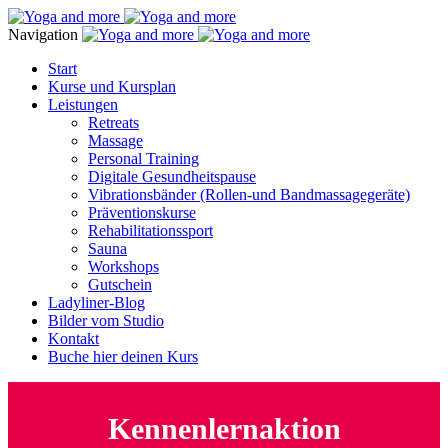
Navigation
Start
Kurse und Kursplan
Leistungen
Retreats
Massage
Personal Training
Digitale Gesundheitspause
Vibrationsbänder (Rollen-und Bandmassagegeräte)
Präventionskurse
Rehabilitationssport
Sauna
Workshops
Gutschein
Ladyliner-Blog
Bilder vom Studio
Kontakt
Buche hier deinen Kurs
Kennenlernaktion