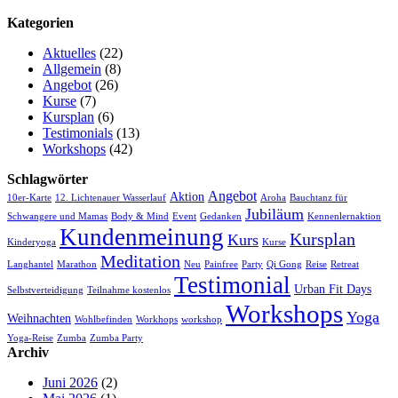
Kategorien
Aktuelles
(22)
Allgemein
(8)
Angebot
(26)
Kurse
(7)
Kursplan
(6)
Testimonials
(13)
Workshops
(42)
Schlagwörter
Angebot
Aktion
10er-Karte
12. Lichtenauer Wasserlauf
Aroha
Bauchtanz für
Jubiläum
Schwangere und Mamas
Body & Mind
Event
Gedanken
Kennenlernaktion
Kundenmeinung
Kursplan
Kurs
Kinderyoga
Kurse
Meditation
Langhantel
Marathon
Neu
Painfree
Party
Qi Gong
Reise
Retreat
Testimonial
Urban Fit Days
Selbstverteidigung
Teilnahme kostenlos
Workshops
Yoga
Weihnachten
Wohlbefinden
Workhops
workshop
Yoga-Reise
Zumba
Zumba Party
Archiv
Juni 2026
(2)