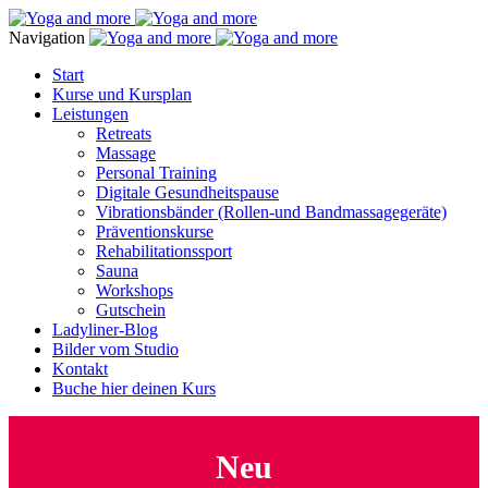
Navigation
Start
Kurse und Kursplan
Leistungen
Retreats
Massage
Personal Training
Digitale Gesundheitspause
Vibrationsbänder (Rollen-und Bandmassagegeräte)
Präventionskurse
Rehabilitationssport
Sauna
Workshops
Gutschein
Ladyliner-Blog
Bilder vom Studio
Kontakt
Buche hier deinen Kurs
Neu