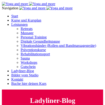
Navigation
Start
Kurse und Kursplan
Leistungen
Retreats
Massage
Personal Training
Digitale Gesundheitspause
Vibrationsbänder (Rollen-und Bandmassagegeräte)
Präventionskurse
Rehabilitationssport
Sauna
Workshops
Gutschein
Ladyliner-Blog
Bilder vom Studio
Kontakt
Buche hier deinen Kurs
Ladyliner-Blog