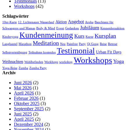
Testimonials
(13)
Workshops
(42)
Schlagwörter
Angebot
Aktion
10er-Karte
12. Lichtenauer Wasserlauf
Aroha
Bauchtanz für
Jubiläum
Schwangere und Mamas
Body & Mind
Event
Gedanken
Kennenlernaktion
Kundenmeinung
Kursplan
Kurs
Kinderyoga
Kurse
Meditation
Langhantel
Marathon
Neu
Painfree
Party
Qi Gong
Reise
Retreat
Testimonial
Urban Fit Days
Selbstverteidigung
Teilnahme kostenlos
Workshops
Yoga
Weihnachten
Wohlbefinden
Workhops
workshop
Yoga-Reise
Zumba
Zumba Party
Archiv
Juni 2026
(2)
Mai 2026
(1)
April 2026
(1)
Februar 2026
(1)
Oktober 2025
(3)
September 2025
(2)
Juni 2025
(2)
April 2025
(2)
Dezember 2024
(2)
November 2024
(1)