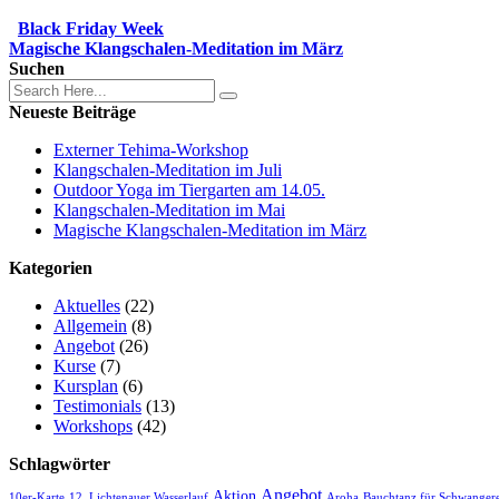
Black Friday Week
Magische Klangschalen-Meditation im März
Suchen
Neueste Beiträge
Externer Tehima-Workshop
Klangschalen-Meditation im Juli
Outdoor Yoga im Tiergarten am 14.05.
Klangschalen-Meditation im Mai
Magische Klangschalen-Meditation im März
Kategorien
Aktuelles
(22)
Allgemein
(8)
Angebot
(26)
Kurse
(7)
Kursplan
(6)
Testimonials
(13)
Workshops
(42)
Schlagwörter
Angebot
Aktion
10er-Karte
12. Lichtenauer Wasserlauf
Aroha
Bauchtanz für Schwange