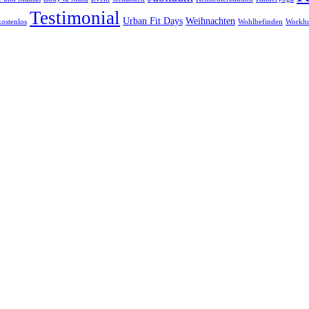
Testimonial
Urban Fit Days
Weihnachten
ostenlos
Wohlbefinden
Workh