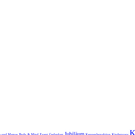
K
Jubiläum
re und Mamas
Body & Mind
Event
Gedanken
Kennenlernaktion
Kinderyoga