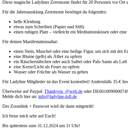
Diese magische Ladyliner Zeremonie findet für 20 Personen vor O
Für die Jahresausklang Zeremonie benötigst du folgendes:
helle Kleidung
etwas zum Schreiben (Papier und Stift)
einen ruhigen Platz – vielleicht ein Meditationskissen oder ein
Für deinen Manifestationsaltar:
einen Stein, Muschel oder eine heilige Figur, um sich mit der 
eine Blume (gelb) als Äther zu opfern
ein Räucherstäbchen oder auch Salbei oder Palo Santo als Luft
eine Kerze/Licht als Feuer zu opfern
Wasser oder Früchte als Wasser zu geben
Für Ladyline Mitglieder ist das Event kostenfrei! Andernfalls 35-€ I
Überweise auf Paypal:
Thankyou_@web.de
oder DE601009000074
Melde dich hier an:
info@ladyline-loft.de
Der Zoomlink + Passwort wird dir dann mitgeteilt!
Ich freue mich sehr auf Euch!
Bis spätestens zum 31.12.2024 um 11 Uhr!