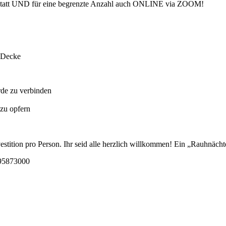
rt statt UND für eine begrenzte Anzahl auch ONLINE via ZOOM!
e Decke
Erde zu verbinden
 zu opfern
nvestition pro Person. Ihr seid alle herzlich willkommen! Ein „Rauhnäc
95873000