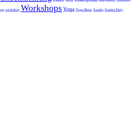
Workshops
Yoga
ops
workshop
Yoga-Reise
Zumba
Zumba Party