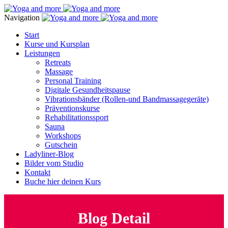
Navigation
Start
Kurse und Kursplan
Leistungen
Retreats
Massage
Personal Training
Digitale Gesundheitspause
Vibrationsbänder (Rollen-und Bandmassagegeräte)
Präventionskurse
Rehabilitationssport
Sauna
Workshops
Gutschein
Ladyliner-Blog
Bilder vom Studio
Kontakt
Buche hier deinen Kurs
Blog Detail