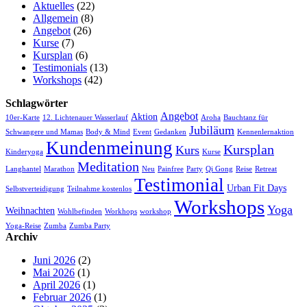
Aktuelles
(22)
Allgemein
(8)
Angebot
(26)
Kurse
(7)
Kursplan
(6)
Testimonials
(13)
Workshops
(42)
Schlagwörter
Angebot
Aktion
10er-Karte
12. Lichtenauer Wasserlauf
Aroha
Bauchtanz für
Jubiläum
Schwangere und Mamas
Body & Mind
Event
Gedanken
Kennenlernaktion
Kundenmeinung
Kursplan
Kurs
Kinderyoga
Kurse
Meditation
Langhantel
Marathon
Neu
Painfree
Party
Qi Gong
Reise
Retreat
Testimonial
Urban Fit Days
Selbstverteidigung
Teilnahme kostenlos
Workshops
Yoga
Weihnachten
Wohlbefinden
Workhops
workshop
Yoga-Reise
Zumba
Zumba Party
Archiv
Juni 2026
(2)
Mai 2026
(1)
April 2026
(1)
Februar 2026
(1)