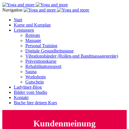
Navigation
Start
Kurse und Kursplan
Leistungen
Retreats
Massage
Personal Training
Digitale Gesundheitspause
Vibrationsbänder (Rollen-und Bandmassagegeräte)
Präventionskurse
Rehabilitationssport
Sauna
Workshops
Gutschein
Ladyliner-Blog
Bilder vom Studio
Kontakt
Buche hier deinen Kurs
Kundenmeinung