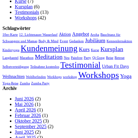
Kurse
(7)
Kursplan
(6)
Testimonials
(13)
Workshops
(42)
Schlagwörter
Angebot
Aktion
10er-Karte
12. Lichtenauer Wasserlauf
Aroha
Bauchtanz für
Jubiläum
Schwangere und Mamas
Body & Mind
Event
Gedanken
Kennenlernaktion
Kundenmeinung
Kursplan
Kurs
Kinderyoga
Kurse
Meditation
Langhantel
Marathon
Neu
Painfree
Party
Qi Gong
Reise
Retreat
Testimonial
Urban Fit Days
Selbstverteidigung
Teilnahme kostenlos
Workshops
Yoga
Weihnachten
Wohlbefinden
Workhops
workshop
Yoga-Reise
Zumba
Zumba Party
Archiv
Juni 2026
(2)
Mai 2026
(1)
April 2026
(1)
Februar 2026
(1)
Oktober 2025
(3)
September 2025
(2)
Juni 2025
(2)
April 2025
(2)