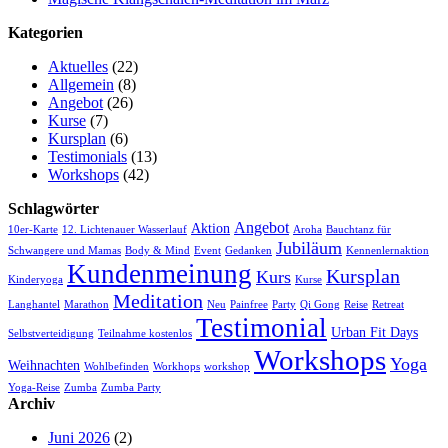
Kategorien
Aktuelles
(22)
Allgemein
(8)
Angebot
(26)
Kurse
(7)
Kursplan
(6)
Testimonials
(13)
Workshops
(42)
Schlagwörter
Angebot
Aktion
10er-Karte
12. Lichtenauer Wasserlauf
Aroha
Bauchtanz für
Jubiläum
Schwangere und Mamas
Body & Mind
Event
Gedanken
Kennenlernaktion
Kundenmeinung
Kursplan
Kurs
Kinderyoga
Kurse
Meditation
Langhantel
Marathon
Neu
Painfree
Party
Qi Gong
Reise
Retreat
Testimonial
Urban Fit Days
Selbstverteidigung
Teilnahme kostenlos
Workshops
Yoga
Weihnachten
Wohlbefinden
Workhops
workshop
Yoga-Reise
Zumba
Zumba Party
Archiv
Juni 2026
(2)