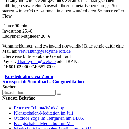
im Ladyline wird sie ein gesamtes Set an Kristallklangschalen
mitbringen sowie eine Auswahl ihrer planetarischen Gongs. So
starten wir perfekt zusammen in einen wunderbaren Sommer voller
Flow.
Dauer 90 min
Investition 25,-€
Ladyliner Mitglieder 20,-€
Voranmeldungen sind zwingend notwendig! Bitte sende dafür eine
Mail an:
verwaltung@ladyline-loft.de
Überweise bitte vorab die Gebühr auf
Paypal:
Thankyou_@web.de
oder IBAN:
DE60100900007495873000
Kursteilnahme via Zoom
Kursspecial: Soundbad – Gongmeditation
Suchen
Neueste Beiträge
Externer Tehima-Workshop
Klangschalen-Meditation im Juli
Outdoor Yoga im Tiergarten am 14.05.
Klangschalen-Meditation im Mai
Magische Klangschalen-Meditation im März