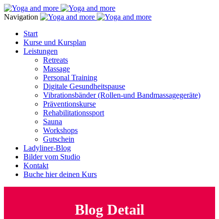
Navigation
Start
Kurse und Kursplan
Leistungen
Retreats
Massage
Personal Training
Digitale Gesundheitspause
Vibrationsbänder (Rollen-und Bandmassagegeräte)
Präventionskurse
Rehabilitationssport
Sauna
Workshops
Gutschein
Ladyliner-Blog
Bilder vom Studio
Kontakt
Buche hier deinen Kurs
Blog Detail