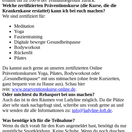
erhältst bis zu 100% der Teilnahmegebühr zurück.
Welche zertifizierten Präventionskurse (die Kurse, die die
Krankenkasse erstattet) kann ich bei euch machen?
Wir sind zertifiziert für:
Meditation
Yoga
Faszientraining
Digitale bewegte Gesundheitspause
Bodyworkout
Rückenfit
Pilates
Du kannst auch gerne an unseren zertifizierten Online
Präventionskursen Yoga, Pilates, Bodyworkout oder
„Gesundheitspause“ mit uns mitmachen (ohne feste Kurszeiten,
ganz bequem von zu Hause aus). Schau hier
rein:
www.praeventionskurse-online.de
.
Oder möchtest du Rehasport bei uns machen?
Auch das ist in den Räumen von Ladyline möglich. Da die Plätze
aber sehr stark nachgefragt sind,
schreibe uns vorab gerne an und
wir senden dir alle Informationen zu:
info@ladyline-loft.de
.
Was benötige ich für die Teilnahme?
Wenn du dich vorab für den Kurs angemeldet hast, benötigt du nur
gemütliche Sportkleidung. Keine Schuhe. Wenn du noch duschen