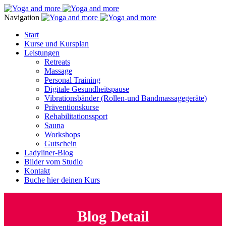
Navigation
Start
Kurse und Kursplan
Leistungen
Retreats
Massage
Personal Training
Digitale Gesundheitspause
Vibrationsbänder (Rollen-und Bandmassagegeräte)
Präventionskurse
Rehabilitationssport
Sauna
Workshops
Gutschein
Ladyliner-Blog
Bilder vom Studio
Kontakt
Buche hier deinen Kurs
Blog Detail