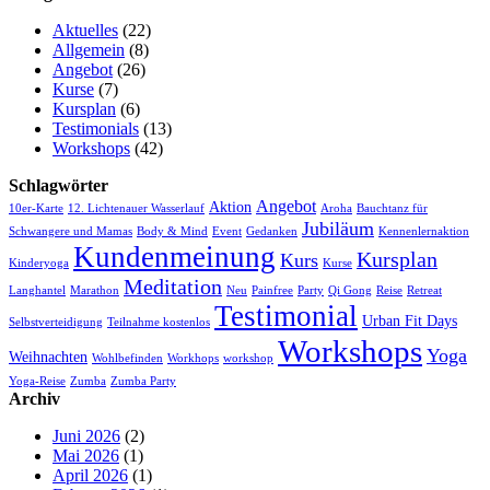
Aktuelles
(22)
Allgemein
(8)
Angebot
(26)
Kurse
(7)
Kursplan
(6)
Testimonials
(13)
Workshops
(42)
Schlagwörter
Angebot
Aktion
10er-Karte
12. Lichtenauer Wasserlauf
Aroha
Bauchtanz für
Jubiläum
Schwangere und Mamas
Body & Mind
Event
Gedanken
Kennenlernaktion
Kundenmeinung
Kursplan
Kurs
Kinderyoga
Kurse
Meditation
Langhantel
Marathon
Neu
Painfree
Party
Qi Gong
Reise
Retreat
Testimonial
Urban Fit Days
Selbstverteidigung
Teilnahme kostenlos
Workshops
Yoga
Weihnachten
Wohlbefinden
Workhops
workshop
Yoga-Reise
Zumba
Zumba Party
Archiv
Juni 2026
(2)
Mai 2026
(1)
April 2026
(1)