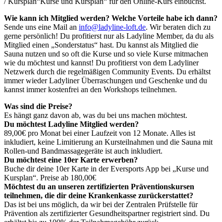
/ Kursplan“Kurse und Kursplan“ für den Online-Kurs einbuchst.
Wie kann ich Mitglied werden? Welche Vorteile habe ich dann?
Sende uns eine Mail an
info@ladyline-loft.de
. Wir beraten dich zu
gerne persönlich! Du profitierst nur als Ladyline Member, da du als
Mitglied einen „Sonderstatus“ hast. Du kannst als Mitglied die
Sauna nutzen und so oft die Kurse und so viele Kurse mitmachen
wie du möchtest und kannst! Du profitierst von dem Ladyliner
Netzwerk durch die regelmäßigen Community Events. Du erhältst
immer wieder Ladyliner Überraschungen und Geschenke und du
kannst immer kostenfrei an den Workshops teilnehmen.
Was sind die Preise?
Es hängt ganz davon ab, was du bei uns machen möchtest.
Du möchtest Ladyline Mitglied werden?
89,00€ pro Monat bei einer Laufzeit von 12 Monate. Alles ist
inkludiert, keine Limitierung an Kursteilnahmen und die Sauna mit
Rollen-und Bandmassagegeräte ist auch inkludiert.
Du möchtest eine 10er Karte erwerben?
Buche dir deine 10er Karte in der Eversports App bei „Kurse und
Kursplan“. Preise ab 180,00€
Möchtest du an unseren zertifizierten Präventionskursen
teilnehmen, die dir deine Krankenkasse zurückerstattet?
Das ist bei uns möglich, da wir bei der Zentralen Prüfstelle für
Prävention als zertifizierter Gesundheitspartner registriert sind. Du