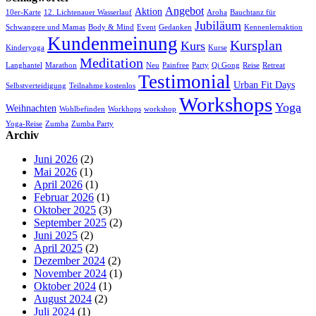
Angebot
Aktion
10er-Karte
12. Lichtenauer Wasserlauf
Aroha
Bauchtanz für
Jubiläum
Schwangere und Mamas
Body & Mind
Event
Gedanken
Kennenlernaktion
Kundenmeinung
Kursplan
Kurs
Kinderyoga
Kurse
Meditation
Langhantel
Marathon
Neu
Painfree
Party
Qi Gong
Reise
Retreat
Testimonial
Urban Fit Days
Selbstverteidigung
Teilnahme kostenlos
Workshops
Yoga
Weihnachten
Wohlbefinden
Workhops
workshop
Yoga-Reise
Zumba
Zumba Party
Archiv
Juni 2026
(2)
Mai 2026
(1)
April 2026
(1)
Februar 2026
(1)
Oktober 2025
(3)
September 2025
(2)
Juni 2025
(2)
April 2025
(2)
Dezember 2024
(2)
November 2024
(1)
Oktober 2024
(1)
August 2024
(2)
Juli 2024
(1)