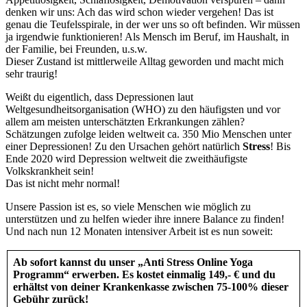
denken wir uns: Ach das wird schon wieder vergehen! Das ist
genau die Teufelsspirale, in der wer uns so oft befinden. Wir müssen
ja irgendwie funktionieren! Als Mensch im Beruf, im Haushalt, in
der Familie, bei Freunden, u.s.w.
Dieser Zustand ist mittlerweile Alltag geworden und macht mich
sehr traurig!
Weißt du eigentlich, dass Depressionen laut
Weltgesundheitsorganisation (WHO) zu den häufigsten und vor
allem am meisten unterschätzten Erkrankungen zählen?
Schätzungen zufolge leiden weltweit ca. 350 Mio Menschen unter
einer Depressionen! Zu den Ursachen gehört natürlich
Stress
! Bis
Ende 2020 wird Depression weltweit die zweithäufigste
Volkskrankheit sein!
Das ist nicht mehr normal!
Unsere Passion ist es, so viele Menschen wie möglich zu
unterstützen und zu helfen wieder ihre innere Balance zu finden!
Und nach nun 12 Monaten intensiver Arbeit ist es nun soweit:
Ab sofort kannst du unser „Anti Stress Online Yoga
Programm“ erwerben. Es kostet einmalig 149,- € und du
erhältst von deiner Krankenkasse zwischen 75-100% dieser
Gebühr zurück!