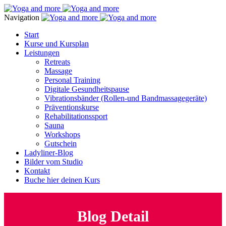
Navigation
Start
Kurse und Kursplan
Leistungen
Retreats
Massage
Personal Training
Digitale Gesundheitspause
Vibrationsbänder (Rollen-und Bandmassagegeräte)
Präventionskurse
Rehabilitationssport
Sauna
Workshops
Gutschein
Ladyliner-Blog
Bilder vom Studio
Kontakt
Buche hier deinen Kurs
Blog Detail