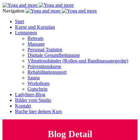
Navigation
Start
Kurse und Kursplan
Leistungen
Retreats
Massage
Personal Training
Digitale Gesundheitspause
Vibrationsbänder (Rollen-und Bandmassagegeräte)
Präventionskurse
Rehabilitationssport
Sauna
Workshops
Gutschein
Ladyliner-Blog
Bilder vom Studio
Kontakt
Buche hier deinen Kurs
Blog Detail