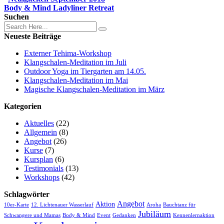
Body & Mind Ladyliner Retreat
Suchen
Neueste Beiträge
Externer Tehima-Workshop
Klangschalen-Meditation im Juli
Outdoor Yoga im Tiergarten am 14.05.
Klangschalen-Meditation im Mai
Magische Klangschalen-Meditation im März
Kategorien
Aktuelles
(22)
Allgemein
(8)
Angebot
(26)
Kurse
(7)
Kursplan
(6)
Testimonials
(13)
Workshops
(42)
Schlagwörter
Angebot
Aktion
10er-Karte
12. Lichtenauer Wasserlauf
Aroha
Bauchtanz für
Jubiläum
Schwangere und Mamas
Body & Mind
Event
Gedanken
Kennenlernaktion