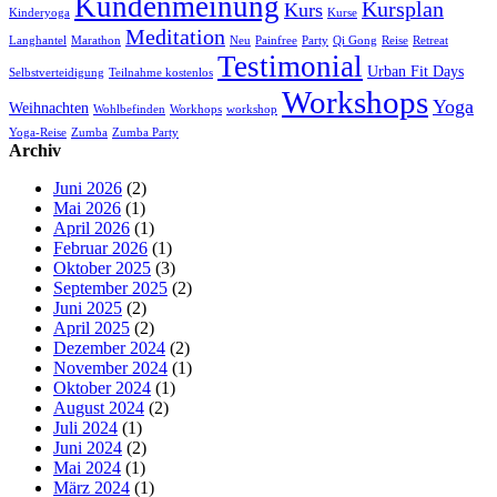
Kundenmeinung
Kursplan
Kurs
Kinderyoga
Kurse
Meditation
Langhantel
Marathon
Neu
Painfree
Party
Qi Gong
Reise
Retreat
Testimonial
Urban Fit Days
Selbstverteidigung
Teilnahme kostenlos
Workshops
Yoga
Weihnachten
Wohlbefinden
Workhops
workshop
Yoga-Reise
Zumba
Zumba Party
Archiv
Juni 2026
(2)
Mai 2026
(1)
April 2026
(1)
Februar 2026
(1)
Oktober 2025
(3)
September 2025
(2)
Juni 2025
(2)
April 2025
(2)
Dezember 2024
(2)
November 2024
(1)
Oktober 2024
(1)
August 2024
(2)
Juli 2024
(1)
Juni 2024
(2)
Mai 2024
(1)
März 2024
(1)