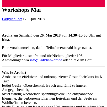
Workshops Mai
LadylineLoft
17. April 2018
Aroha
am Samstag, den
26. Mai 2018
von
14.30–15.30 Uhr
mit
Irina.
Bitte vorab anmelden, da die Teilnehmeranzahl begrenzt ist.
Für Mitglieder kostenfrei und für Nichtmitglieder 10€
Anmeldungen via
info@ladyline-loft.de
oder direkt im Loft.
Was ist Aroha?
Aroha ist ein effektiver und unkomplizierter Gesundheitskurs im ¾
Takt,
festigt Gesäß, Oberschenkel, Bauch und führt zu innerer
Ausgeglichenheit,
bietet ständig wechselnde spannungsvolle und entspannende
Elemente, die verborgene Energien freisetzen und der Seele ein
Wohlbefinden bereiten,
ist ein Kurs, an dem jede( r ) ohne Vorkenntnisse und in jedem Alter