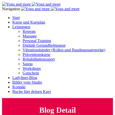
Navigation
Start
Kurse und Kursplan
Leistungen
Retreats
Massage
Personal Training
Digitale Gesundheitspause
Vibrationsbänder (Rollen-und Bandmassagegeräte)
Präventionskurse
Rehabilitationssport
Sauna
Workshops
Gutschein
Ladyliner-Blog
Bilder vom Studio
Kontakt
Buche hier deinen Kurs
Blog Detail