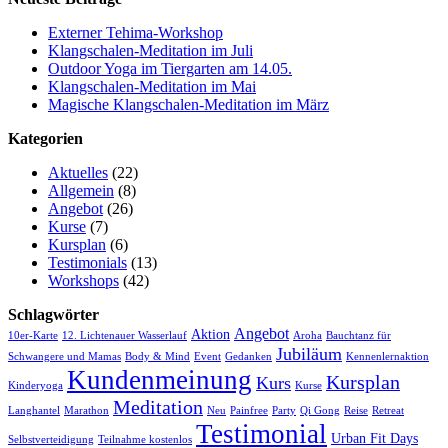
Externer Tehima-Workshop
Klangschalen-Meditation im Juli
Outdoor Yoga im Tiergarten am 14.05.
Klangschalen-Meditation im Mai
Magische Klangschalen-Meditation im März
Kategorien
Aktuelles
(22)
Allgemein
(8)
Angebot
(26)
Kurse
(7)
Kursplan
(6)
Testimonials
(13)
Workshops
(42)
Schlagwörter
Angebot
Aktion
10er-Karte
12. Lichtenauer Wasserlauf
Aroha
Bauchtanz für
Jubiläum
Schwangere und Mamas
Body & Mind
Event
Gedanken
Kennenlernaktion
Kundenmeinung
Kursplan
Kurs
Kinderyoga
Kurse
Meditation
Langhantel
Marathon
Neu
Painfree
Party
Qi Gong
Reise
Retreat
Testimonial
Urban Fit Days
Selbstverteidigung
Teilnahme kostenlos